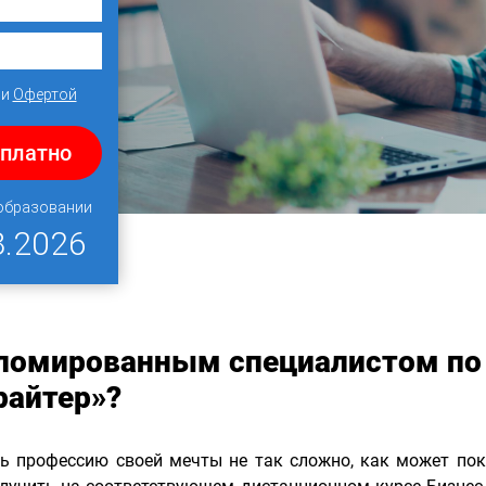
и
Офертой
сплатно
 образовании
8.2026
пломированным специалистом по
райтер»?
ь профессию своей мечты не так сложно, как может пок