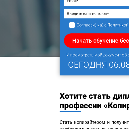
Согласен(-на)
с
Политикой
Начать обучение бе
И посмотреть мой документ об
СЕГОДНЯ
06.0
Хотите стать ди
профессии «Копи
Стать копирайтером и получит