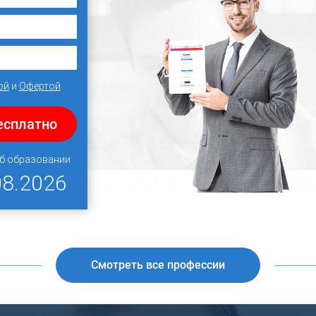
ой
и
Офертой
есплатно
об образовании
08.2026
Смотреть все профессии