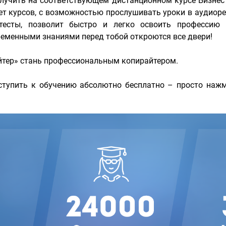
лучить на соответствующем дистанционном курсе Бизне
ет курсов, с возможностью прослушивать уроки в аудиор
тесты, позволит быстро и легко освоить профессию
ременными знаниями перед тобой откроются все двери!
йтер» стань профессиональным копирайтером.
тупить к обучению абсолютно бесплатно – просто нажм