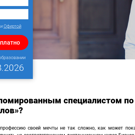
и
Офертой
сплатно
 образовании
8.2026
пломированным специалистом по
лов»?
профессию своей мечты не так сложно, как может пока