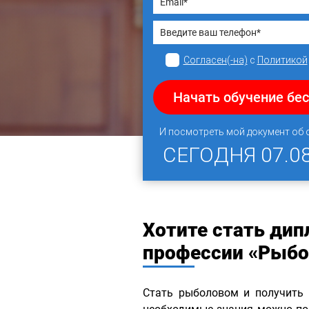
Согласен(-на)
с
Политикой
Начать обучение бе
И посмотреть мой документ об
СЕГОДНЯ
07.0
Хотите стать ди
профессии «Рыбо
Стать рыболовом и получить 