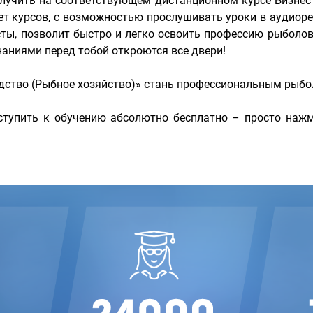
лучить на соответствующем дистанционном курсе Бизне
ет курсов, с возможностью прослушивать уроки в аудиор
сты, позволит быстро и легко освоить профессию рыбол
аниями перед тобой откроются все двери!
дство (Рыбное хозяйство)» стань профессиональным рыбо
тупить к обучению абсолютно бесплатно – просто нажм