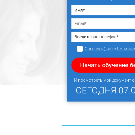
Согласен(-на)
с
Политик
Начать обучение б
И посмотреть мой документ 
СЕГОДНЯ
07.