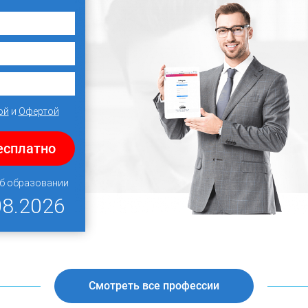
ой
и
Офертой
есплатно
об образовании
08.2026
Смотреть все профессии