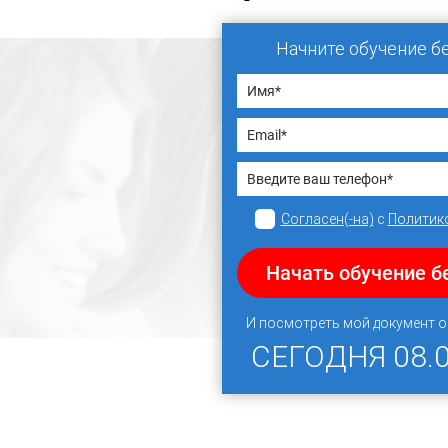
Начните обучение б
Согласен(-на)
с
Политик
Начать обучение б
И посмотреть мой документ 
СЕГОДНЯ
08.