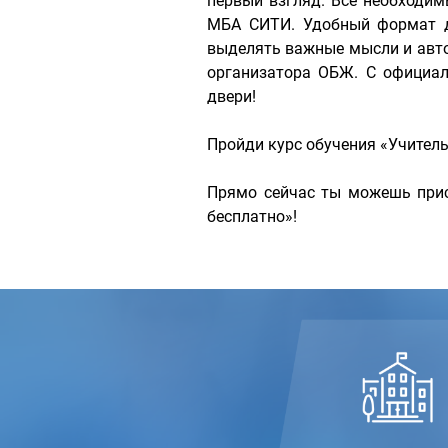
первый взгляд. Все необходи
МБА СИТИ. Удобный формат д
выделять важные мысли и авто
организатора ОБЖ. С официа
двери!
Пройди курс обучения «Учител
Прямо сейчас ты можешь прис
бесплатно»!