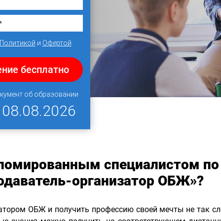
Политикой
и
Офертой
ение бесплатно
окумент об образовании
Я
08.08.2026
пломированным специалистом по
одаватель-организатор ОБЖ»?
атором ОБЖ и получить профессию своей мечты не так сл