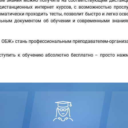
мые знания можно получить на соответствующем дистанц
истанционных интернет курсов, с возможностью прослу
матически проходить тесты, позволит быстро и легко осв
льным документом об обучении и современными знаниям
ь ОБЖ» стань профессиональным преподавателем-организ
тупить к обучению абсолютно бесплатно – просто нажм