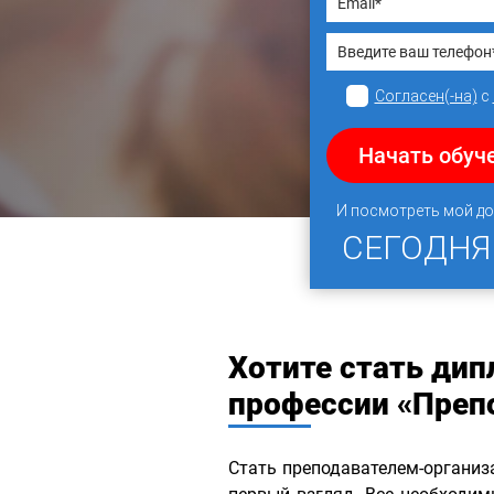
Согласен(-на)
с
Начать обуч
И посмотреть мой д
СЕГОДН
Хотите стать ди
профессии «Преп
Стать преподавателем-организ