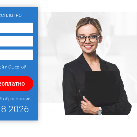
есплатно
ой
и
Офертой
есплатно
об образовании
08.2026