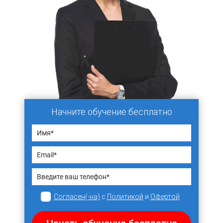
Начните обучение бесплатно
Согласен(-на)
с
Политикой
и
Офертой