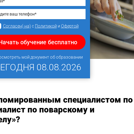
Согласен(-на)
с
Политикой
и
Офертой
Начать обучение бесплатно
осмотреть мой документ об образовании
СЕГОДНЯ
08.08.2026
пломированным специалистом по
алист по поварскому и
елу»?