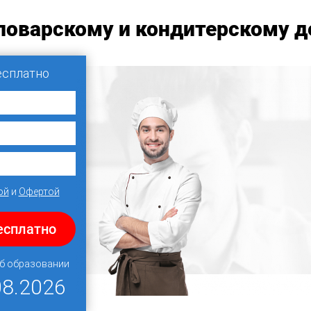
поварскому и кондитерскому д
есплатно
ой
и
Офертой
есплатно
об образовании
08.2026