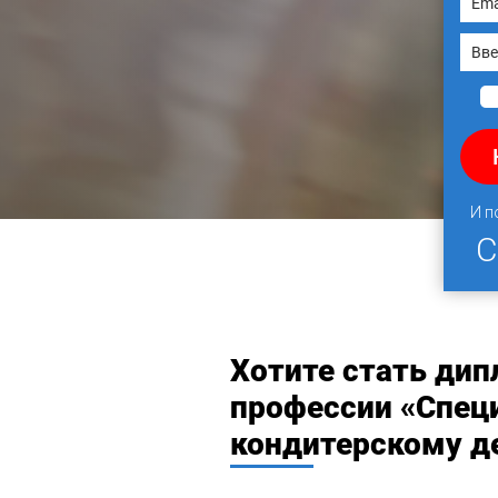
И п
Хотите стать ди
профессии «Специ
кондитерскому д