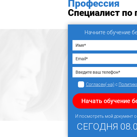
Профессия
Специалист по 
Начните обучение б
Согласен(-на)
с
Политик
Начать обучение б
И посмотреть мой документ 
СЕГОДНЯ
08.