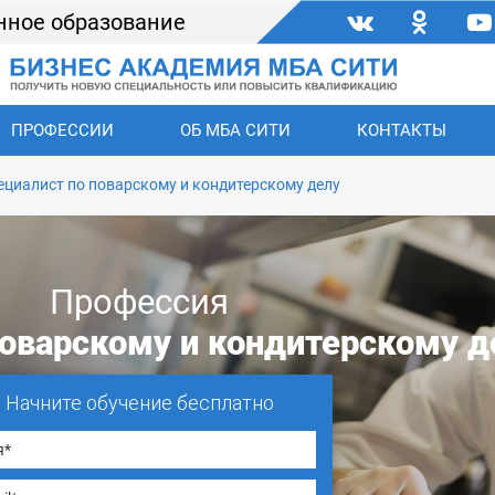
нное образование
ПРОФЕССИИ
ОБ МБА СИТИ
КОНТАКТЫ
ециалист по поварскому и кондитерскому делу
Профессия
поварскому и кондитерскому д
Начните обучение бесплатно