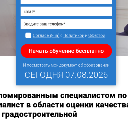
Согласен(-на)
с
Политикой
и
Офертой
Начать обучение бесплатно
И посмотреть мой документ об образовании
СЕГОДНЯ
07.08.2026
пломированным специалистом по
алист в области оценки качеств
 градостроительной