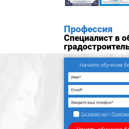
Профессия
Специалист в о
градостроител
Начните обучение б
Согласен(-на)
с
Политик