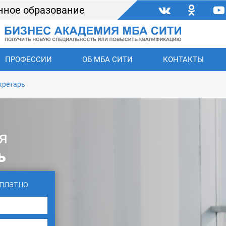
нное образование
ПРОФЕССИИ
ОБ МБА СИТИ
КОНТАКТЫ
кретарь
я
ь
платно