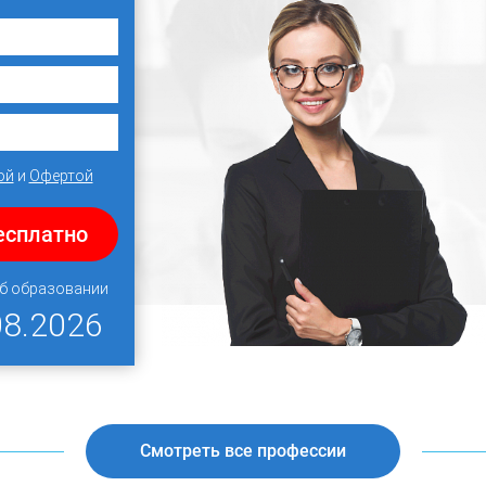
ой
и
Офертой
есплатно
об образовании
08.2026
Смотреть все профессии