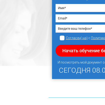
Согласен(-на)
с
Политик
Начать обучение б
И посмотреть мой документ 
СЕГОДНЯ
08.