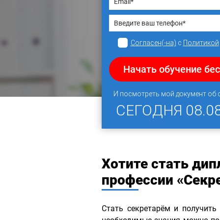
Согласен(-на)
с
Политикой
Начать обучение бе
И посмотреть мой документ об
СЕГОДНЯ
08.0
Хотите стать ди
профессии «Секр
Стать секретарём и получить