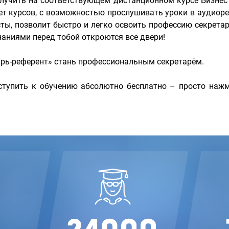
лучить на соответствующем дистанционном курсе Бизне
ет курсов, с возможностью прослушивать уроки в аудиор
сты, позволит быстро и легко освоить профессию секрет
аниями перед тобой откроются все двери!
арь-референт» стань профессиональным секретарём.
тупить к обучению абсолютно бесплатно – просто нажм