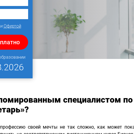
и
Офертой
сплатно
 образовании
8.2026
пломированным специалистом по
етарь»?
 профессию своей мечты не так сложно, как может пока