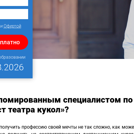
и
Офертой
сплатно
 образовании
8.2026
пломированным специалистом по
т театра кукол»?
 получить профессию своей мечты не так сложно, как може