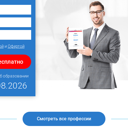
ой
и
Офертой
есплатно
об образовании
08.2026
Смотреть все профессии