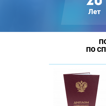
П
ПО С