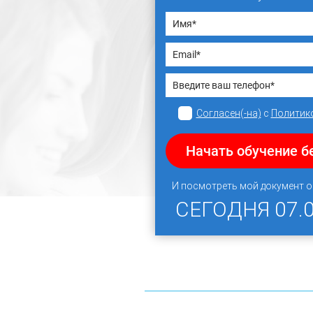
Согласен(-на)
с
Политик
Начать обучение б
И посмотреть мой документ 
СЕГОДНЯ
07.