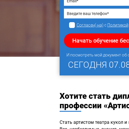
Согласен(-на)
с
Политикой
Начать обучение бе
И посмотреть мой документ об
СЕГОДНЯ
07.0
Хотите стать ди
профессии «Артис
Стать артистом театра кукол и