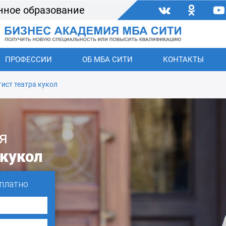
нное образование
ПРОФЕССИИ
ОБ МБА СИТИ
КОНТАКТЫ
тист театра кукол
я
 кукол
платно