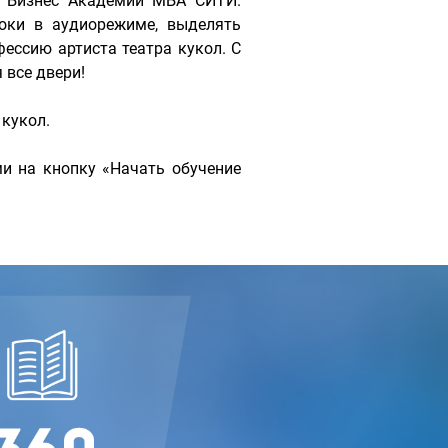
е Бизнес Академии МБА СИТИ.
оки в аудиорежиме, выделять
ессию артиста театра кукол. С
все двери!
 кукол.
и на кнопку «Начать обучение