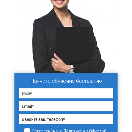
Начните обучение бесплатно
Согласен(-на)
с
Политикой
и
Офертой