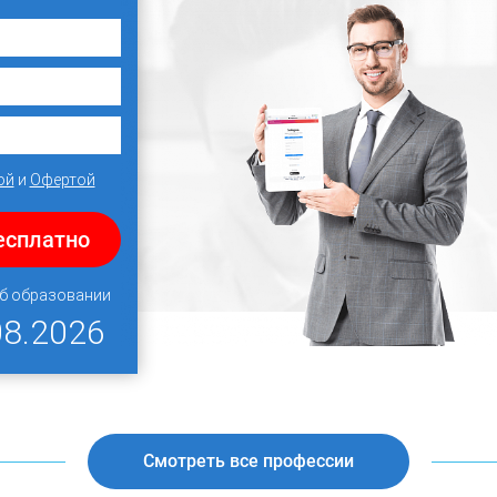
ой
и
Офертой
есплатно
об образовании
08.2026
Смотреть все профессии