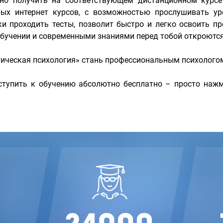
но получить на соответствующем дистанционном курс
ых интернет курсов, с возможностью прослушивать ур
 проходить тесты, позволит быстро и легко освоить пр
учении и современными знаниями перед тобой откроются 
гическая психология» стань профессиональным психолого
тупить к обучению абсолютно бесплатно – просто нажм