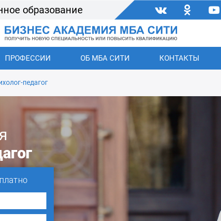
нное образование
ПРОФЕССИИ
ОБ МБА СИТИ
КОНТАКТЫ
ихолог-педагог
я
агог
платно