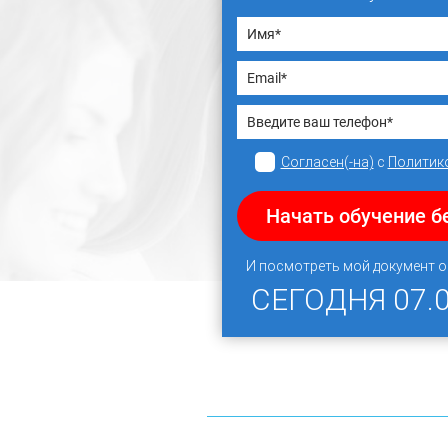
Согласен(-на)
с
Политик
Начать обучение б
И посмотреть мой документ 
СЕГОДНЯ
07.