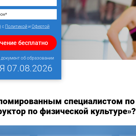
)
с
Политикой
и
Офертой
учение бесплатно
 документ об образовании
НЯ
07.08.2026
пломированным специалистом по
уктор по физической культуре»?