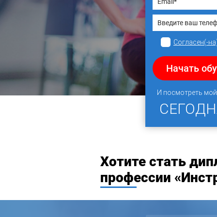
Согласен(-на
Начать об
И посмотреть мой
СЕГОД
Хотите стать ди
профессии «Инстр