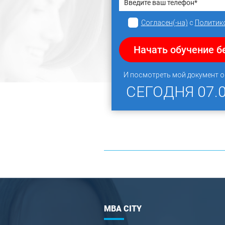
Согласен(-на)
с
Политик
Начать обучение б
И посмотреть мой документ 
СЕГОДНЯ
07.
MBA CITY