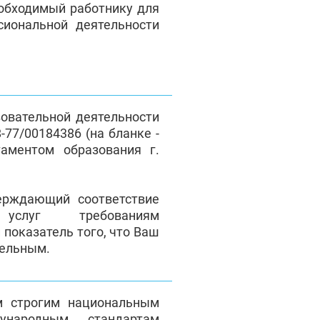
еобходимый работнику для
сиональной деятельности
зовательной деятельности
77/00184386 (на бланке -
таментом образования г.
верждающий соответствие
 услуг требованиям
 показатель того, что Ваш
тельным.
м строгим национальным
народным стандартам