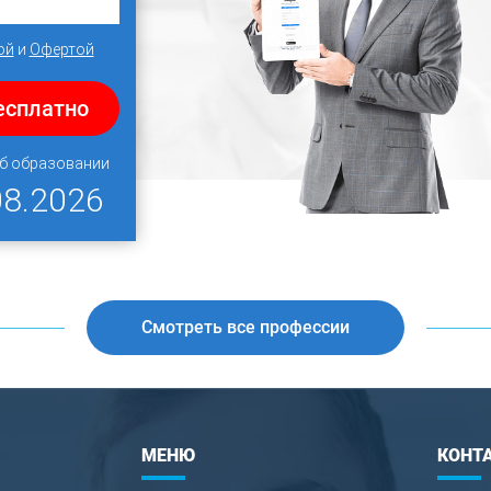
ой
и
Офертой
есплатно
об образовании
08.2026
Смотреть все профессии
МЕНЮ
КОНТ