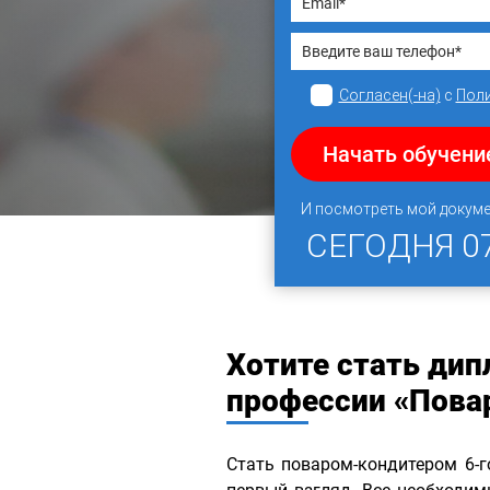
Согласен(-на)
с
Пол
Начать обучени
И посмотреть мой докум
СЕГОДНЯ
0
Хотите стать ди
профессии «Повар
Стать поваром-кондитером 6-г