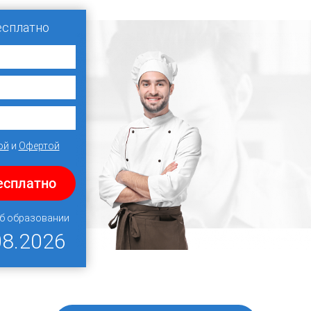
есплатно
ой
и
Офертой
есплатно
об образовании
08.2026