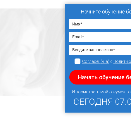
Начните обучение б
Согласен(-на)
с
Политик
Начать обучение б
И посмотреть мой документ 
СЕГОДНЯ
07.