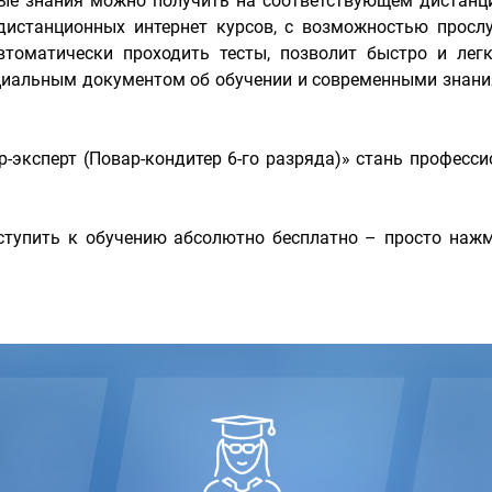
мые знания можно получить на соответствующем дистанц
истанционных интернет курсов, с возможностью прослу
томатически проходить тесты, позволит быстро и легк
ициальным документом об обучении и современными знани
р-эксперт (Повар-кондитер 6-го разряда)» стань профес
тупить к обучению абсолютно бесплатно – просто нажм