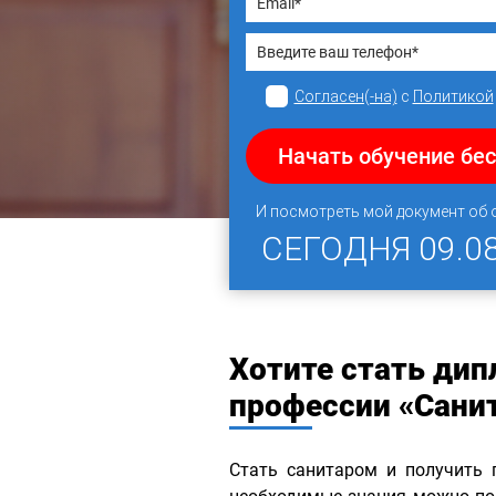
Согласен(-на)
с
Политикой
Начать обучение бе
И посмотреть мой документ об
СЕГОДНЯ
09.0
Хотите стать ди
профессии «Сани
Стать санитаром и получить 