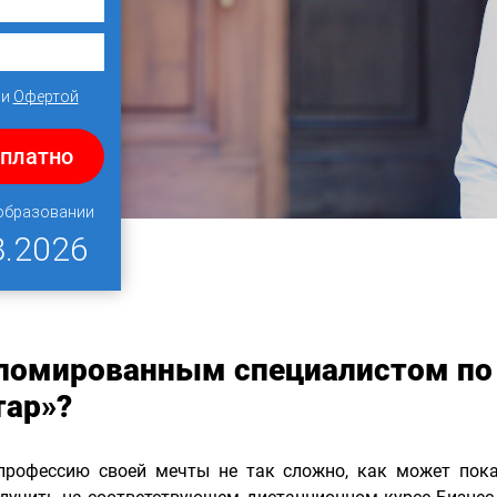
и
Офертой
сплатно
 образовании
8.2026
пломированным специалистом по
тар»?
профессию своей мечты не так сложно, как может пока