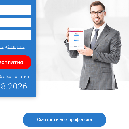
ой
и
Офертой
есплатно
об образовании
08.2026
Смотреть все профессии