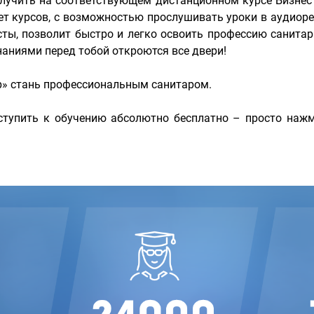
лучить на соответствующем дистанционном курсе Бизне
ет курсов, с возможностью прослушивать уроки в аудиор
сты, позволит быстро и легко освоить профессию санит
аниями перед тобой откроются все двери!
р» стань профессиональным санитаром.
тупить к обучению абсолютно бесплатно – просто нажм