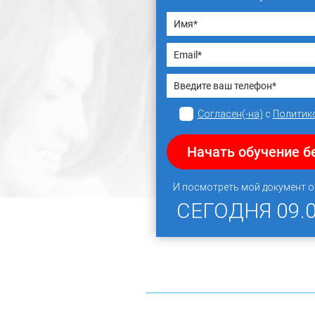
Согласен(-на)
с
Политик
Начать обучение б
И посмотреть мой документ 
СЕГОДНЯ
09.