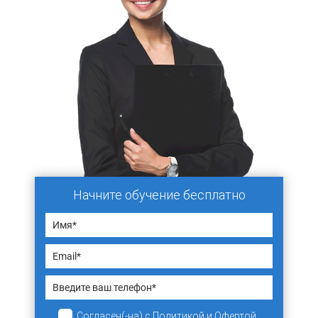
Начните обучение бесплатно
Согласен(-на)
с
Политикой
и
Офертой