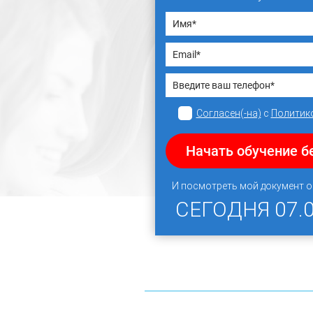
Согласен(-на)
с
Политик
Начать обучение б
И посмотреть мой документ 
СЕГОДНЯ
07.