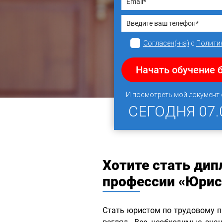
Согласен(-на)
с
Полити
Начать обучение 
И посмотреть мой документ
СЕГОДНЯ
07.
Хотите стать ди
профессии «Юрис
Стать юристом по трудовому п