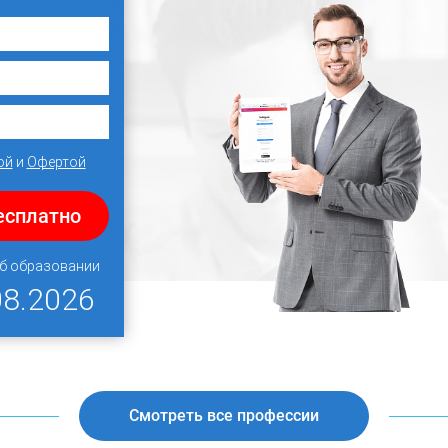
ой
и
Офертой
есплатно
об образовании
08.2026
Смотреть все профессии