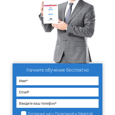
Начните обучение бесплатно
Согласен(-на)
с
Политикой
и
Офертой