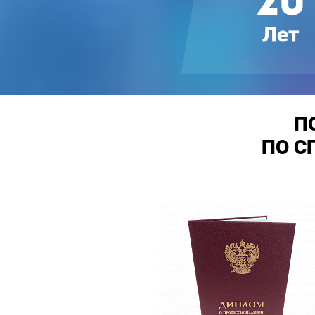
П
ПО С