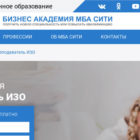
нное образование
ПРОФЕССИИ
ОБ МБА СИТИ
КОНТАКТЫ
еподаватель ИЗО
я
ь ИЗО
платно