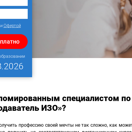
и
Офертой
сплатно
 образовании
8.2026
пломированным специалистом по
одаватель ИЗО»?
олучить профессию своей мечты не так сложно, как может