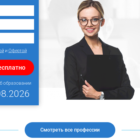
ой
и
Офертой
есплатно
об образовании
08.2026
Смотреть все профессии