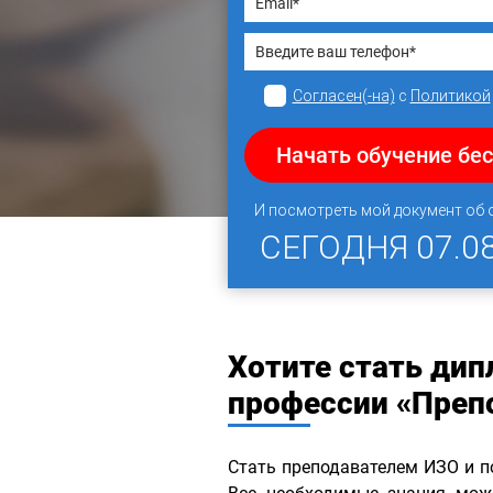
Согласен(-на)
с
Политикой
Начать обучение бе
И посмотреть мой документ об
СЕГОДНЯ
07.0
Хотите стать ди
профессии «Преп
Стать преподавателем ИЗО и п