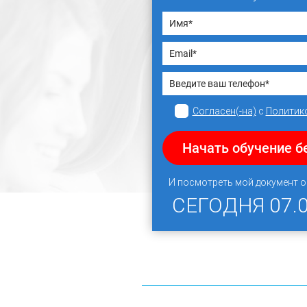
Согласен(-на)
с
Политик
Начать обучение б
И посмотреть мой документ 
СЕГОДНЯ
07.