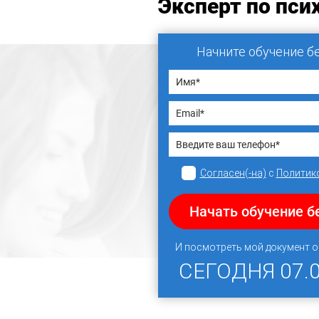
Эксперт по пси
Начните обучение б
Согласен(-на)
с
Политик
Начать обучение б
И посмотреть мой документ 
СЕГОДНЯ
07.