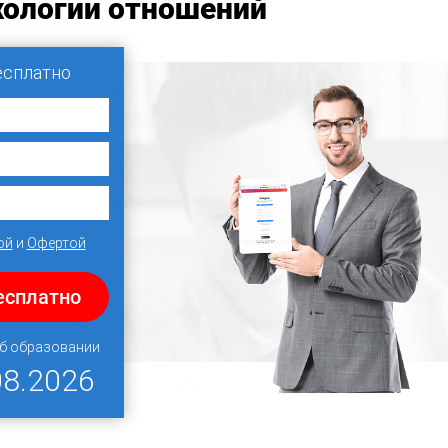
хологии отношений
есплатно
ой
и
Офертой
есплатно
об образовании
08.2026