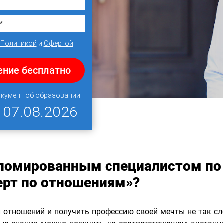
с
Политикой
и
Офертой
ение бесплатно
окумент об образовании
Я
07.08.2026
пломированным специалистом по
ерт по отношениям»?
и отношений и получить профессию своей мечты не так сл