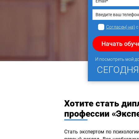
Согласен(-на)
Начать обуч
И посмотреть мой д
СЕГОДН
Хотите стать ди
профессии «Эксп
Стать экспертом по психологи