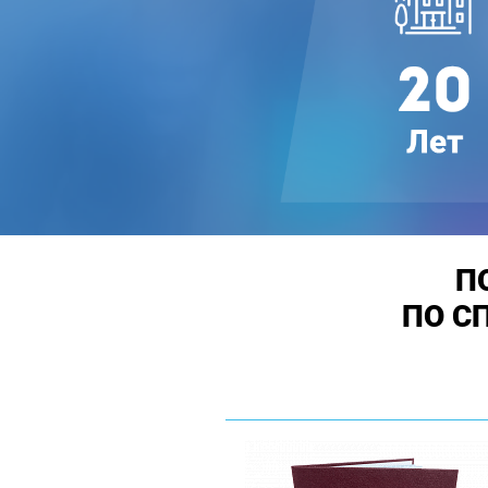
П
ПО С