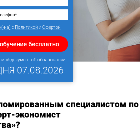
(-на)
с
Политикой
и
Офертой
обучение бесплатно
 мой документ об образовании
ДНЯ
07.08.2026
пломированным специалистом по
ерт-экономист
тва»?