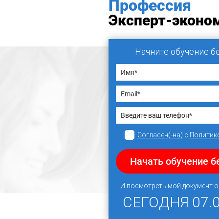
Профессия
Эксперт-эконо
Начните обучение б
Согласен(-на)
с
Политик
Начать обучение б
И посмотреть мой документ 
СЕГОДНЯ
07.