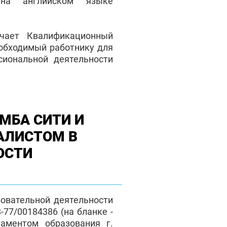
на английском языке
чает Квалификационный
еобходимый работнику для
сиональной деятельности
МБА СИТИ И
АЛИСТОМ В
ОСТИ
зовательной деятельности
77/00184386 (на бланке -
таментом образования г.