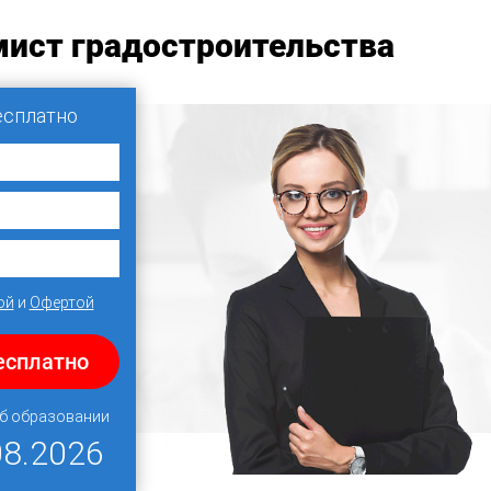
мист градостроительства
есплатно
ой
и
Офертой
есплатно
об образовании
08.2026