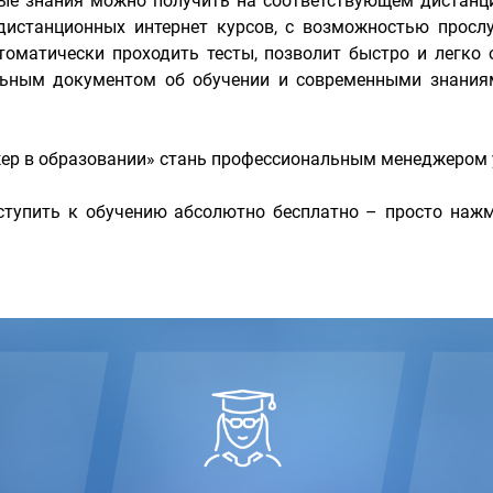
мые знания можно получить на соответствующем дистанц
истанционных интернет курсов, с возможностью прослу
оматически проходить тесты, позволит быстро и легко
льным документом об обучении и современными знания
ер в образовании» стань профессиональным менеджером у
тупить к обучению абсолютно бесплатно – просто нажм