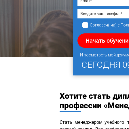
Согласен(-на)
с
Пол
Начать обучени
И посмотреть мой докум
СЕГОДНЯ
0
Хотите стать ди
профессии «Мене
Стать менеджером учебного п