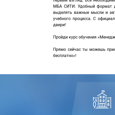
первый взгляд. Все необходи
МБА СИТИ. Удобный формат д
выделять важные мысли и авт
учебного процесса. С официа
двери!
Пройди курс обучения «Менедж
Прямо сейчас ты можешь прис
бесплатно»!