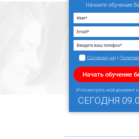
Начните обучение б
Согласен(-на)
с
Политик
Начать обучение б
И посмотреть мой документ 
СЕГОДНЯ
09.