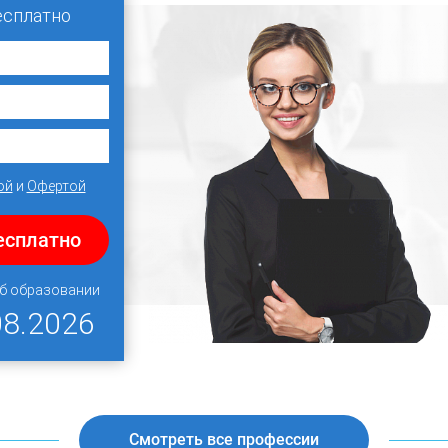
есплатно
ой
и
Офертой
есплатно
об образовании
08.2026
Смотреть все профессии