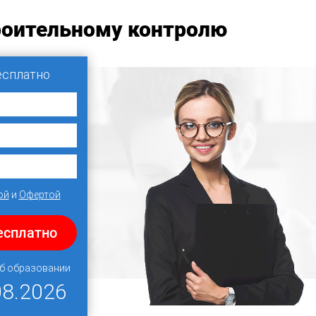
роительному контролю
есплатно
ой
и
Офертой
есплатно
об образовании
08.2026