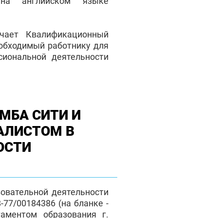
на английском языке
чает Квалификационный
еобходимый работнику для
сиональной деятельности
МБА СИТИ И
АЛИСТОМ В
ОСТИ
зовательной деятельности
77/00184386 (на бланке -
таментом образования г.