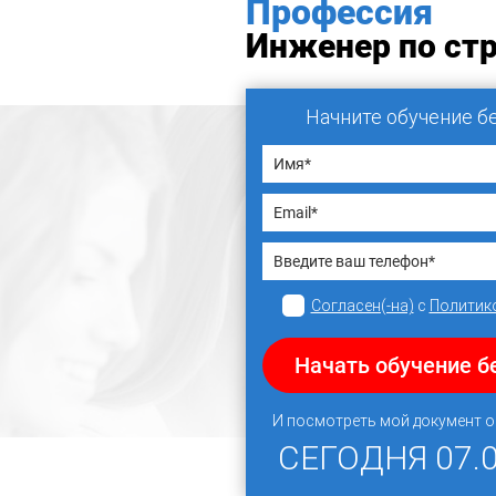
Профессия
Инженер по ст
Начните обучение б
Согласен(-на)
с
Политик
Начать обучение б
И посмотреть мой документ 
СЕГОДНЯ
07.