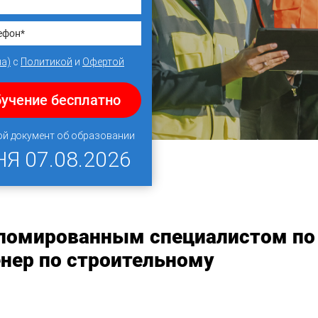
на)
с
Политикой
и
Офертой
бучение бесплатно
ой документ об образовании
НЯ
07.08.2026
пломированным специалистом по
нер по строительному