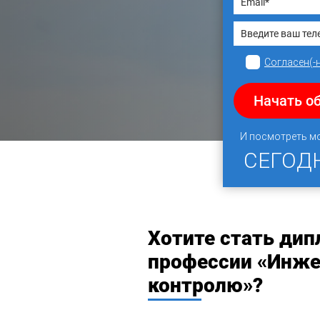
Согласен(-
Начать о
И посмотреть м
СЕГОД
Хотите стать ди
профессии «Инже
контролю»?