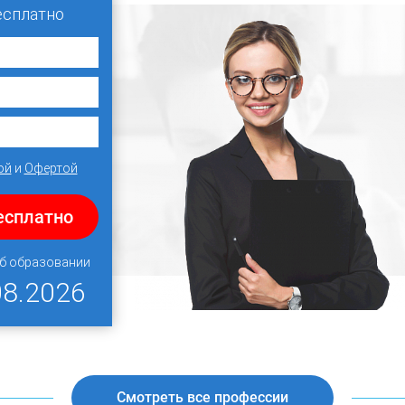
есплатно
ой
и
Офертой
есплатно
об образовании
08.2026
Смотреть все профессии