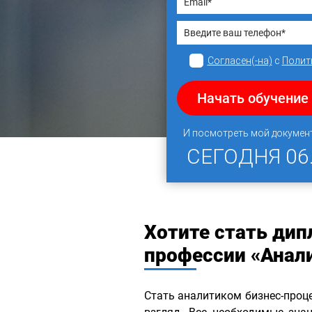
Согласен(-на)
с
Полит
Начать обучение
И посмотреть мой докумен
СЕГОДНЯ
06
Хотите стать ди
профессии «Анал
Стать аналитиком бизнес-проце