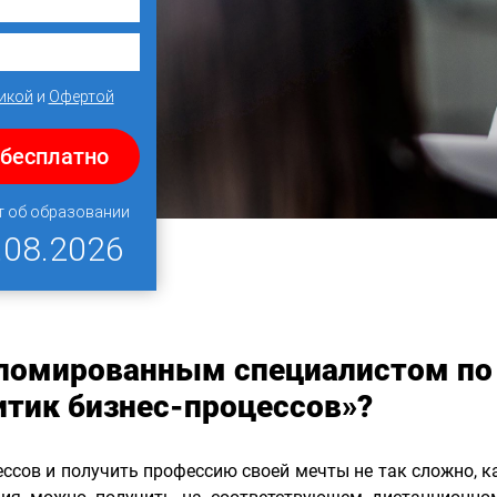
икой
и
Офертой
 бесплатно
т об образовании
.08.2026
пломированным специалистом по
итик бизнес-процессов»?
ссов и получить профессию своей мечты не так сложно, 