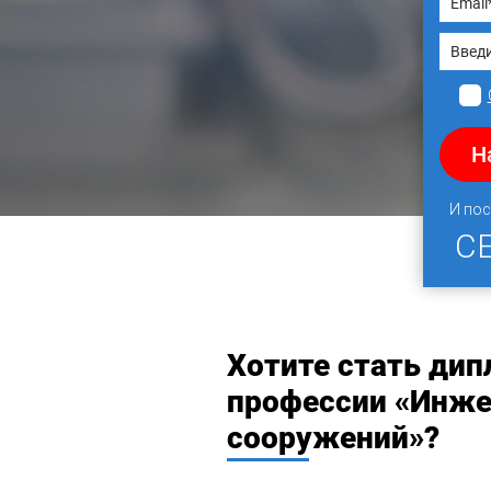
Н
И пос
С
Хотите стать ди
профессии «Инжен
сооружений»?