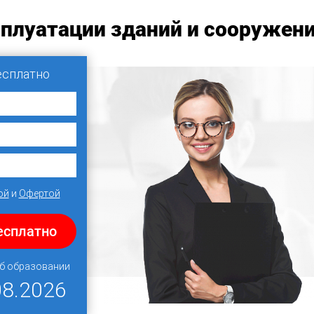
плуатации зданий и сооружен
есплатно
ой
и
Офертой
есплатно
об образовании
08.2026