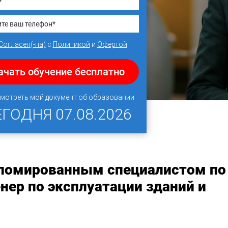
Согласен(-на)
с
Политикой
и
Офертой
ачать обучение бесплатно
мотреть мой документ об образовании
ЕГОДНЯ
07.08.2026
пломированным специалистом по
ер по эксплуатации зданий и