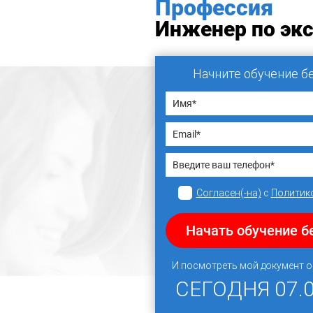
Профессия
Инженер по экс
Начните обучение б
Согласен(-на)
с
Политик
Начать обучение б
И посмотреть мой документ 
СЕГОДНЯ
07.