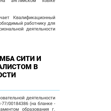
на английском языке
чает Квалификационный
еобходимый работнику для
сиональной деятельности
МБА СИТИ И
АЛИСТОМ В
ОСТИ
зовательной деятельности
77/00184386 (на бланке -
таментом образования г.