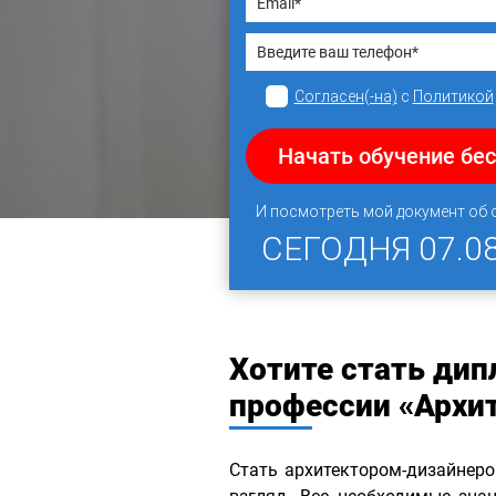
Согласен(-на)
с
Политикой
Начать обучение бе
И посмотреть мой документ об
СЕГОДНЯ
07.0
Хотите стать ди
профессии «Архи
Стать архитектором-дизайнер