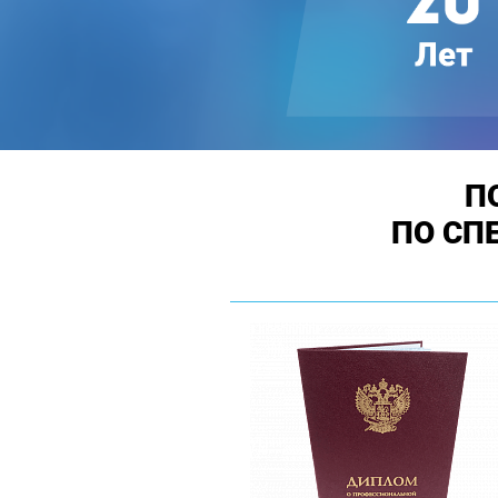
П
ПО СП