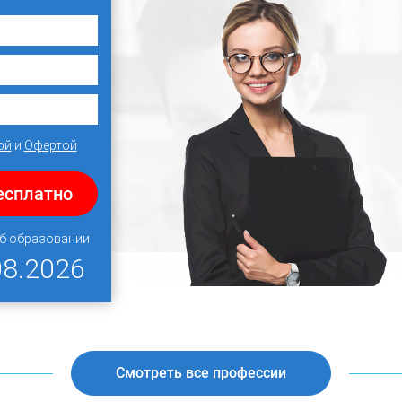
ой
и
Офертой
есплатно
об образовании
08.2026
Смотреть все профессии