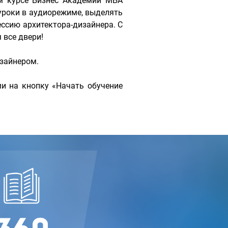
м курсе Бизнес Академии МБА
уроки в аудиорежиме, выделять
ессию архитектора-дизайнера. С
все двери!
изайнером.
и на кнопку «Начать обучение