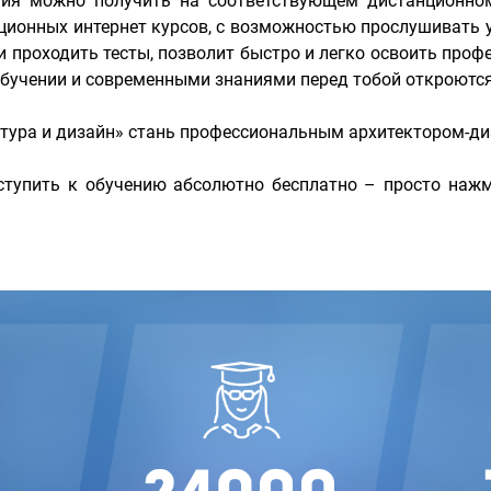
ания можно получить на соответствующем дистанционно
ионных интернет курсов, с возможностью прослушивать 
проходить тесты, позволит быстро и легко освоить проф
учении и современными знаниями перед тобой откроются 
ктура и дизайн» стань профессиональным архитектором-д
тупить к обучению абсолютно бесплатно – просто нажм