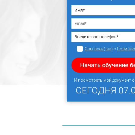
Согласен(-на)
с
Политик
Начать обучение б
И посмотреть мой документ 
СЕГОДНЯ
07.