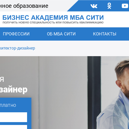
нное образование
ПРОФЕССИИ
ОБ МБА СИТИ
КОНТАКТЫ
хитектор-дизайнер
я
зайнер
платно